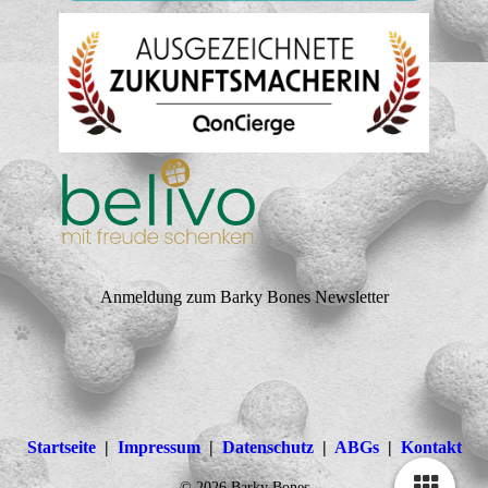
Anmeldung zum Barky Bones Newsletter
Startseite
|
Impressum
|
Datenschutz
|
ABGs
|
Kontakt
© 2026 Barky Bones